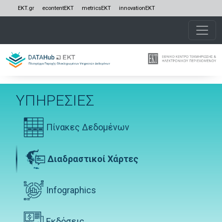
Ekt Links
Παράκαμψη προς το κυρίως περιεχόμενο
EKT.gr
econtentEKT
metricsEKT
innovationEKT
ΥΠΗΡΕΣΙΕΣ
Πίνακες Δεδομένων
Διαδραστικοί Χάρτες
Infographics
Εκδόσεις